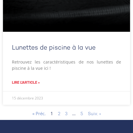
Lunettes de piscine à la vue
Retrouvez les caractéristiques de nos lunettes de
piscine à la vue ici !
LIRE L'ARTICLE »
15 décembre 2023
« Préc.
1
…
2
3
5
Suiv. »